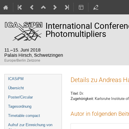
International Confere
Photomultipliers
11.–15. Juni 2018
Palais Hirsch, Schwetzingen
Europe/Berlin Zeitzone
Veranstaltungsmenü
Details zu Andreas 
ICASiPM
Übersicht
Titel:
Dr.
Poster/Circular
Zugehörigkeit:
Karlsruhe Institute o
Tagesordnung
Autor in folgenden Bei
Timetable compact
Aufruf zur Einreichung von