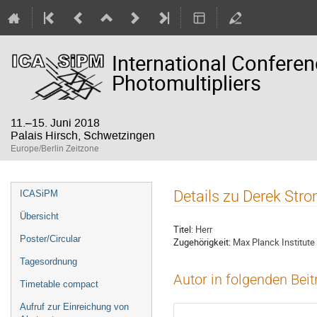
International Confere
Photomultipliers
11.–15. Juni 2018
Palais Hirsch, Schwetzingen
Europe/Berlin Zeitzone
Veranstaltungsmenü
Details zu Derek Str
ICASiPM
Übersicht
Titel:
Herr
Poster/Circular
Zugehörigkeit:
Max Planck Institute
Tagesordnung
Autor in folgenden Bei
Timetable compact
Aufruf zur Einreichung von