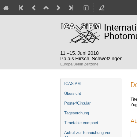
Internat
Photomul
11.–15. Juni 2018
Palais Hirsch, Schwetzingen
Europe/Berlin Zeitzone
Veranstaltungsmenü
De
ICASiPM
Übersicht
Tite
Poster/Circular
Zug
Tagesordnung
Au
Timetable compact
Aufruf zur Einreichung von