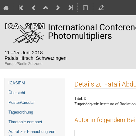
International Confere
Photomultipliers
11.–15. Juni 2018
Palais Hirsch, Schwetzingen
Europe/Berlin Zeitzone
Veranstaltungsmenü
Details zu Fatali Abd
ICASiPM
Übersicht
Titel:
Dr.
Poster/Circular
Zugehörigkeit:
Institute of Radiati
Tagesordnung
Autor in folgendem Bei
Timetable compact
Aufruf zur Einreichung von