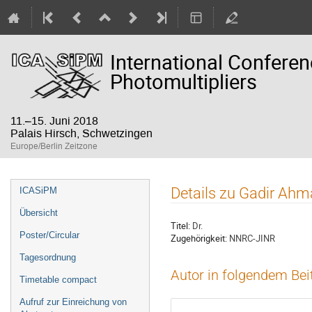
International Confere
Photomultipliers
11.–15. Juni 2018
Palais Hirsch, Schwetzingen
Europe/Berlin Zeitzone
Veranstaltungsmenü
Details zu Gadir Ah
ICASiPM
Übersicht
Titel:
Dr.
Poster/Circular
Zugehörigkeit:
NNRC-JINR
Tagesordnung
Autor in folgendem Bei
Timetable compact
Aufruf zur Einreichung von