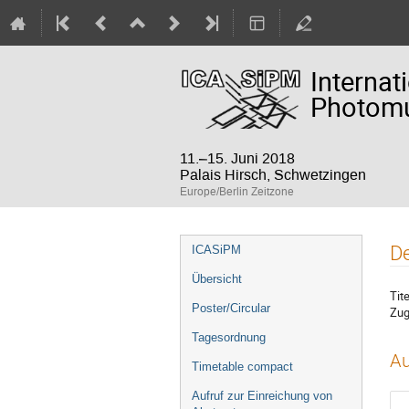
Internat
Photomul
11.–15. Juni 2018
Palais Hirsch, Schwetzingen
Europe/Berlin Zeitzone
Veranstaltungsmenü
De
ICASiPM
Übersicht
Tite
Poster/Circular
Zug
Tagesordnung
Au
Timetable compact
Aufruf zur Einreichung von