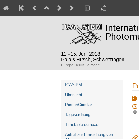
Internat
Photomul
11.–15. Juni 2018
Palais Hirsch, Schwetzingen
Europe/Berlin Zeitzone
Veranstaltungsmenü
Pu
ICASiPM
Übersicht
Poster/Circular
Tagesordnung
Timetable compact
Aufruf zur Einreichung von