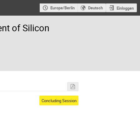
Europe/Berlin
Deutsch
Einloggen
t of Silicon
Concluding Session