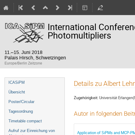
International Confere
Photomultipliers
11.–15. Juni 2018
Palais Hirsch, Schwetzingen
Europe/Berlin Zeitzone
Veranstaltungsmenü
Details zu Albert Le
ICASiPM
Übersicht
Zugehörigkeit:
Universität Erlangen(
Poster/Circular
Tagesordnung
Autor in folgenden Bei
Timetable compact
Aufruf zur Einreichung von
Application of SiPMs and MCP-PM