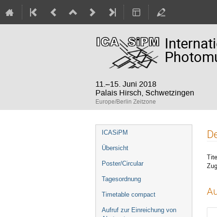
Internat
Photomul
11.–15. Juni 2018
Palais Hirsch, Schwetzingen
Europe/Berlin Zeitzone
Veranstaltungsmenü
De
ICASiPM
Übersicht
Tite
Poster/Circular
Zug
Tagesordnung
Au
Timetable compact
Aufruf zur Einreichung von