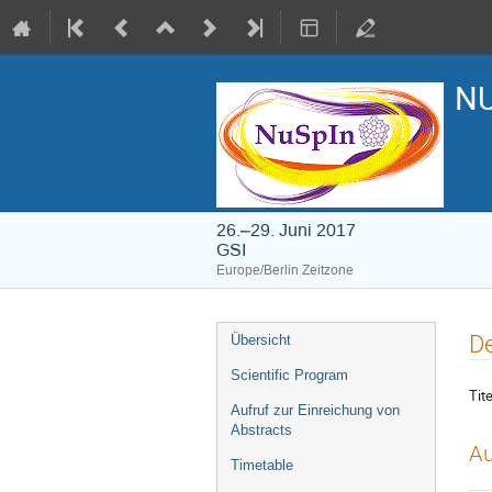
NU
26.–29. Juni 2017
GSI
Europe/Berlin Zeitzone
Veranstaltungsmenü
De
Übersicht
Scientific Program
Tite
Aufruf zur Einreichung von
Abstracts
Au
Timetable