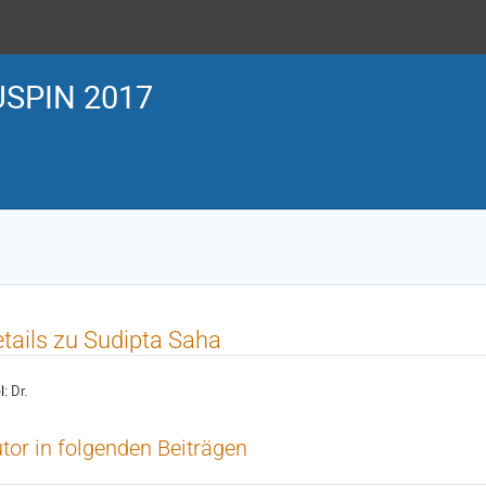
SPIN 2017
tails zu Sudipta Saha
l:
Dr.
tor in folgenden Beiträgen