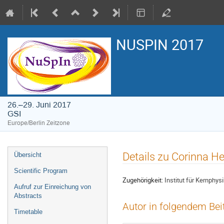
NUSPIN 2017
26.–29. Juni 2017
GSI
Europe/Berlin Zeitzone
Veranstaltungsmenü
Details zu Corinna He
Übersicht
Scientific Program
Zugehörigkeit:
Institut für Kernphy
Aufruf zur Einreichung von
Abstracts
Autor in folgendem Bei
Timetable