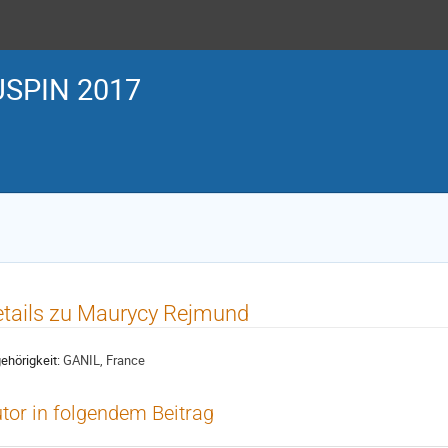
SPIN 2017
tails zu Maurycy Rejmund
ehörigkeit:
GANIL, France
tor in folgendem Beitrag