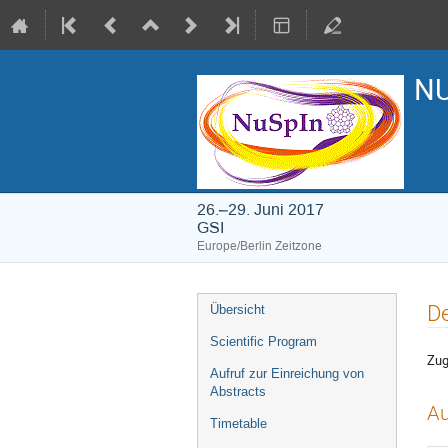
NU
26.–29. Juni 2017
GSI
Europe/Berlin Zeitzone
Veranstaltungsmenü
De
Übersicht
Scientific Program
Zug
Aufruf zur Einreichung von
Abstracts
Au
Timetable