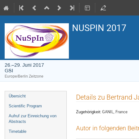
NUSPIN 2017
26.–29. Juni 2017
GSI
Europe/Berlin Zeitzone
Veranstaltungsmenü
Details zu Bertrand 
Übersicht
Scientific Program
Zugehörigkeit:
GANIL, France
Aufruf zur Einreichung von
Abstracts
Autor in folgenden Bei
Timetable