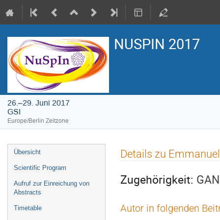
NUSPIN 2017
26.–29. Juni 2017
GSI
Europe/Berlin Zeitzone
Veranstaltungsmenü
Details zu Emmanuel
Übersicht
Scientific Program
Zugehörigkeit:
GANI
Aufruf zur Einreichung von
Abstracts
Autor in folgenden Bei
Timetable