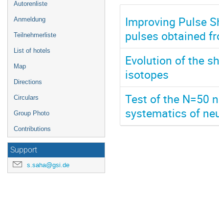
Autorenliste
Improving Pulse Sh
Anmeldung
pulses obtained f
Teilnehmerliste
List of hotels
Evolution of the sh
Map
isotopes
Directions
Test of the N=50 n
Circulars
systematics of neu
Group Photo
Contributions
Support
s.saha@gsi.de