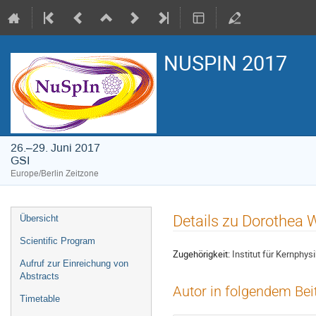
NUSPIN 2017
26.–29. Juni 2017
GSI
Europe/Berlin Zeitzone
Veranstaltungsmenü
Details zu Dorothea 
Übersicht
Scientific Program
Zugehörigkeit:
Institut für Kernphys
Aufruf zur Einreichung von
Abstracts
Autor in folgendem Bei
Timetable