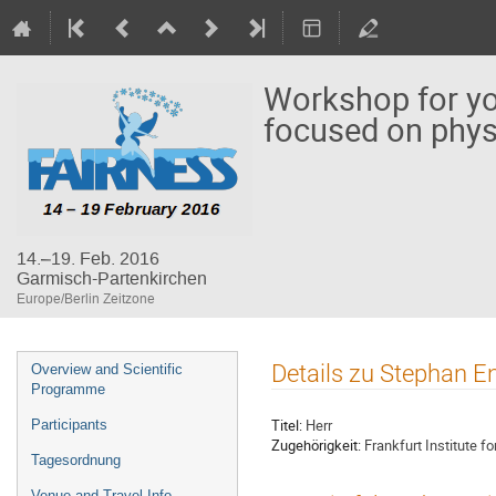
Workshop for you
focused on phys
14.–19. Feb. 2016
Garmisch-Partenkirchen
Europe/Berlin Zeitzone
Veranstaltungsmenü
Details zu Stephan E
Overview and Scientific
Programme
Titel:
Herr
Participants
Zugehörigkeit:
Frankfurt Institute f
Tagesordnung
Venue and Travel Info