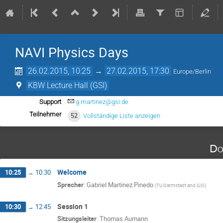
NAVI Physics Days
26.02.2015, 10:25
→
27.02.2015, 17:30
Europe/Berlin
KBW Lecture Hall (GSI)
Support
g.martinez@gsi.de
Teilnehmer
52
Vollständige Liste anzeigen
Do
Welcome
10:25
→
10:30
Sprecher
:
Gabriel Martinez Pinedo
(
TU Darmstadt and GSI
)
Session 1
10:30
→
12:45
Sitzungsleiter
:
Thomas Aumann