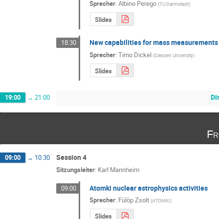
Sprecher
:
Albino Perego
(
TU Darmstadt
)
Slides
New capabilities for mass measurements 
18:30
Sprecher
:
Timo Dickel
(
Giessen University
)
Slides
Di
19:00
→
21:00
Fr
Session 4
09:00
→
10:30
Sitzungsleiter
:
Karl Mannheim
Atomki nuclear astrophysics activities
09:00
Sprecher
:
Fülöp Zsolt
(
ATOMKI
)
Slides