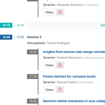
Sprecher
:
Alexander Arzhanov
(
TU Darmstadt
)
Slides
Co
16:15
→
16:45
Session 3
16:45
→
19:00
Sitzungsleiter
:
Tomás Rodríguez
Insights from neutron-star merger simula
16:45
Sprecher
:
Andreas Bauswein
(
Aristotle University o
Slides
Fission barriers for r-process nuclei
17:30
Sprecher
:
Samuel Giuliani
(
TU Darmstadt
)
Slides
Neutrino-matter interaction in core-col
18:00