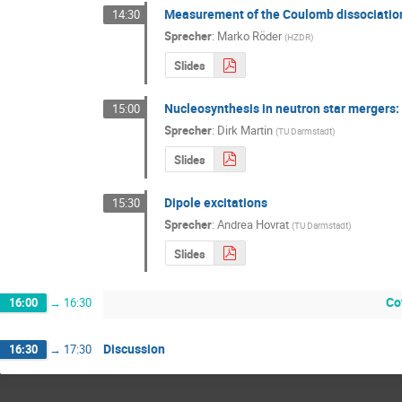
Measurement of the Coulomb dissociation 
14:30
Sprecher
:
Marko Röder
(
HZDR
)
Slides
Nucleosynthesis in neutron star mergers:
15:00
Sprecher
:
Dirk Martin
(
TU Darmstadt
)
Slides
Dipole excitations
15:30
Sprecher
:
Andrea Hovrat
(
TU Darmstadt
)
Slides
Co
16:00
→
16:30
Discussion
16:30
→
17:30