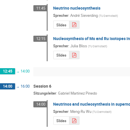
Neutrino nucleosynthesis
11:45
Sprecher
:
André Sieverding
(
TU Darmstadt
)
Slides
Nucleosynthesis of Mo and Ru isotopes in
12:15
Sprecher
:
Julia Bliss
(
TU Darmstadt
)
Slides
12:45
→
14:00
Session 6
14:00
→
16:00
Sitzungsleiter
:
Gabriel Martinez Pinedo
Neutrinos and nucleosynthesis in supern
14:00
Sprecher
:
Meng-Ru Wu
(
TU Darmstadt
)
Slides