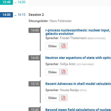
12:45
→
14:00
Session 2
14:00
→
16:15
Sitzungsleiter
:
Hans Feldmeier
r-process nucleosynthesis: nuclear input, 
14:00
galactic evolution
Sprecher
:
Friedel Thielemann
(
Basel University
)
Slides
Neutron star equations of state with optic
14:45
Sprecher
:
Sofija Antic
(
GSI Darmstadt
)
Slides
Recent Advances in shell model calculat
15:15
Sprecher
:
Houda Naidja
(
IPHC
)
Slides
Beyond mean field calculations of nucle
15:45