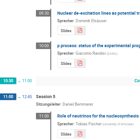
Nuclear de-excitation lines as potential t
09:30
Sprecher
:
Dominik Elsässer
Slides
p process: status of the experimental pro
10:00
Sprecher
:
Giacomo Randisi
(
GANIL
)
Slides
Co
10:30
→
11:00
Session 5
11:00
→
12:45
Sitzungsleiter
:
Daniel Bemmerer
Role of neutrinos for the nucleosynthesi
11:00
Sprecher
:
Tobias Fischer
(
University of Wrocław
)
Slides