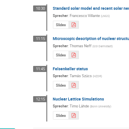
Standard solar model and recent solar n
10:30
Sprecher
:
Francesco Villante
(
LNGS
)
Slides
Microscopic description of nuclear struct
11:15
Sprecher
:
Thomas Neff
(
GSI Darmstadt
)
Slides
Felsenkeller status
11:45
Sprecher
:
Tamás Szücs
(
HZDR
)
Slides
Nuclear Lattice Simulations
12:15
Sprecher
:
Timo Lähde
(
Bonn University
)
Slides