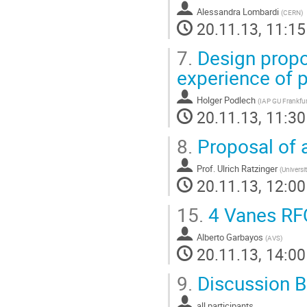
Alessandra Lombardi
(
CERN
)
20.11.13, 11:15
7.
Design propo
experience of 
Holger Podlech
(
IAP GU Frankfur
20.11.13, 11:30
8.
Proposal of
Prof.
Ulrich Ratzinger
(
Universi
20.11.13, 12:00
15.
4 Vanes RFQ
Alberto Garbayos
(
AVS
)
20.11.13, 14:00
9.
Discussion B
all participants