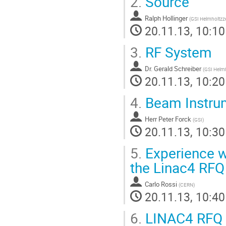
2.
Source
Ralph Hollinger
(
GSI Helmholtzz
20.11.13, 10:10
3.
RF System
Dr.
Gerald Schreiber
(
GSI Helm
20.11.13, 10:20
4.
Beam Instru
Herr
Peter Forck
(
GSI
)
20.11.13, 10:30
5.
Experience wi
the Linac4 RFQ
Carlo Rossi
(
CERN
)
20.11.13, 10:40
6.
LINAC4 RFQ 