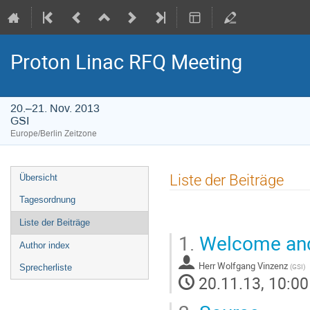
Proton Linac RFQ Meeting
20.–21. Nov. 2013
GSI
Europe/Berlin Zeitzone
Veranstaltungsmenü
Liste der Beiträge
Übersicht
Tagesordnung
Liste der Beiträge
1.
Welcome and
Author index
Herr
Wolfgang Vinzenz
(
GSI
)
Sprecherliste
20.11.13, 10:00