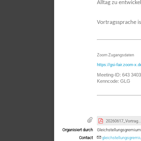
Alltag zu entwicke
Vortragssprache is
Zoom Zugangsdaten
https://gsi-fair.zoom-x.
Meeting-ID: 643 340
Kenncode: GLG
20260617_Vortrag_Karl.pdf
Organisiert durch
Gleichstellungsgremium
Contact
gleichstellungsgrem