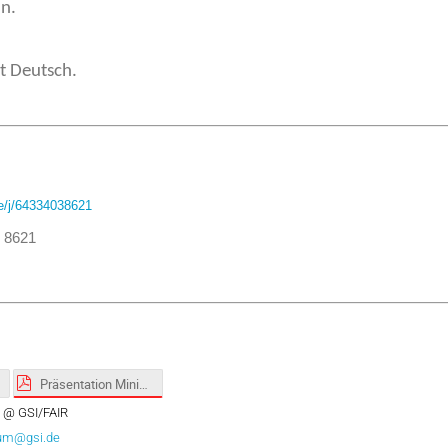
ln.
t Deutsch.
de/j/64334038621
3 8621
Präsentation Miniworkshop für Alleinerziehende_GSI.pdf
 @ GSI/FAIR
ium@gsi.de