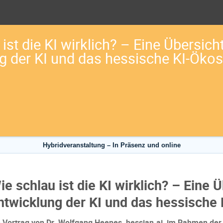
ist die KI wirklich? – Eine Übersich
g der KI und das hessische KI-Öko
Hybridveranstaltung – In Präsenz und online
ie schlau ist die KI wirklich? – Eine 
ntwicklung der KI und das hessische
n Vortrag von Dr. Wolfgang Heenes, hessian.ai, im Rahmen der