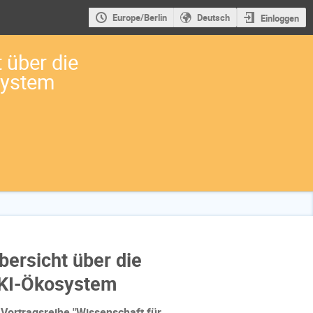
Europe/Berlin
Deutsch
Einloggen
t über die
system
Übersicht über die
 KI-Ökosystem
 Vortragsreihe "Wissenschaft für