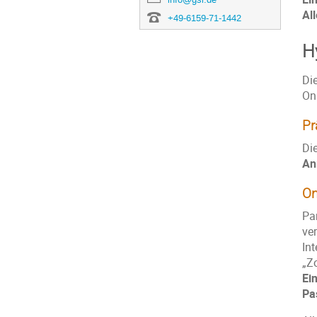
All
+49-6159-71-1442
H
Di
On
Pr
Di
An
On
Pa
ve
Int
„Z
Ei
Pa