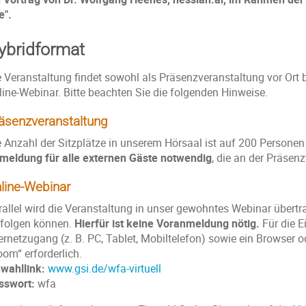
e".
ybridformat
e Veranstaltung findet sowohl als Präsenzveranstaltung vor Ort b
line-Webinar. Bitte beachten Sie die folgenden Hinweise.
äsenzveranstaltung
e Anzahl der Sitzplätze in unserem Hörsaal ist auf 200 Personen 
meldung für alle externen Gäste notwendig
, die an der Präse
line-Webinar
rallel wird die Veranstaltung in unser gewohntes Webinar übertra
rfolgen können.
Hierfür ist keine Voranmeldung nötig.
Für die E
ernetzugang (z. B. PC, Tablet, Mobiltelefon) sowie ein Browser o
oom“ erforderlich.
nwahllink:
www.gsi.de/wfa-virtuell
sswort:
wfa