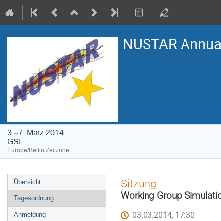
NUSTAR Annual
3.–7. März 2014
GSI
Europe/Berlin Zeitzone
Veranstaltungsmenü
Sitzung
Übersicht
Working Group Simulati
Tagesordnung
03.03.2014, 17:30
Anmeldung