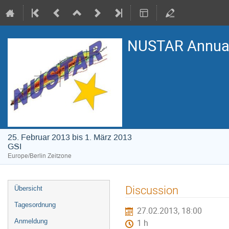
NUSTAR Annual
25. Februar 2013 bis 1. März 2013
GSI
Europe/Berlin Zeitzone
Veranstaltungsmenü
Discussion
Übersicht
Tagesordnung
27.02.2013, 18:00
Anmeldung
1 h