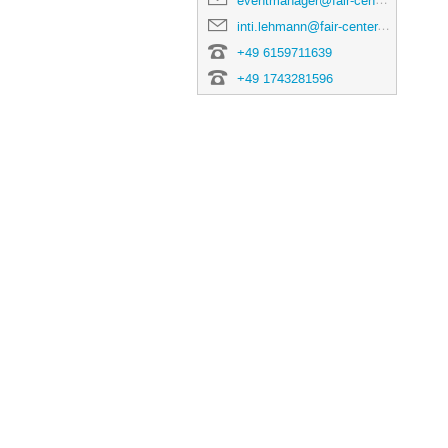
eventmanager@fair-center.eu
inti.lehmann@fair-center.eu
+49 6159711639
+49 1743281596