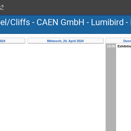
el/Cliffs - CAEN GmbH - Lumibird -
2024
Mittwoch, 24. April 2024
Donn
10:00
Exhibiti