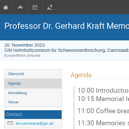
Professor Dr. Gerhard Kraft Memo
20. November 2023
GSI Helmholtzzentrum für Schwerionenforschung, Darmstadt
Europe/Berlin Zeitzone
Veranstaltungsmenü
Agenda
Übersicht
Agenda
10:00 Introducti
Anmeldung
10:15 Memorial le
Venue
11:00 Coffee bre
Contact:
11:30 Memories 
bio-sekretariat@gsi.de