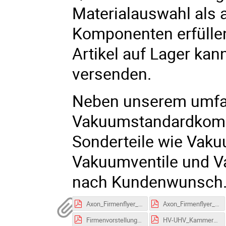
Materialauswahl als a
Komponenten erfülle
Artikel auf Lager kan
versenden.
Neben unserem umfa
Vakuumstandardkomp
Sonderteile wie Va
Vakuumventile und V
nach Kundenwunsch
Axon_Firmenflyer_de.pdf
Axon_Firmenflyer_en.pdf
Firmenvorstellung für GSI-Englisch_3107_komp..pdf
HV-UHV_Kammer_JUST_VACUUM.pdf