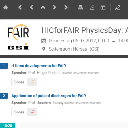
HICforFAIR PhysicsDay: 
Donnerstag 05.07.2012, 09:00
→
14:0
Seitenraum Hörsaal (GSI)
rf linac developments for FAIR
1
Sprecher
:
Prof.
Holger Podlech
(
Goethe Universität Frankfurt
)
Slides
Application of pulsed discharges for FAIR
2
Sprecher
:
Prof.
Joachim Jacoby
(
Goethe Universität Frankfurt
)
Slides
10:20