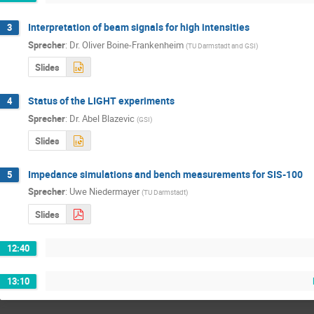
Interpretation of beam signals for high intensities
3
Sprecher
:
Dr.
Oliver Boine-Frankenheim
(
TU Darmstadt and GSI
)
Slides
Status of the LIGHT experiments
4
Sprecher
:
Dr.
Abel Blazevic
(
GSI
)
Slides
Impedance simulations and bench measurements for SIS-100
5
Sprecher
:
Uwe Niedermayer
(
TU Darmstadt
)
Slides
12:40
13:10