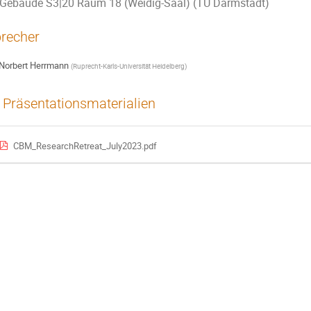
Gebäude S3|20 Raum 18 (Weidig-Saal) (TU Darmstadt)
recher
Norbert Herrmann
(
Ruprecht-Karls-Universität Heidelberg
)
Präsentationsmaterialien
CBM_ResearchRetreat_July2023.pdf