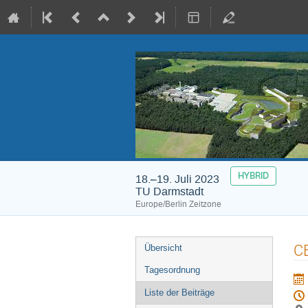
HYBRID
18.–19. Juli 2023
TU Darmstadt
Europe/Berlin Zeitzone
Veranstaltungsmenü
CB
Übersicht
Tagesordnung
Liste der Beiträge