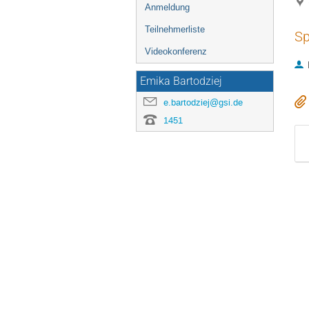
Anmeldung
Teilnehmerliste
Sp
Videokonferenz
Emika Bartodziej
e.bartodziej@gsi.de
1451