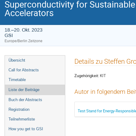
Superconductivity for Sustainabl
Accelerators
18.–20. Okt. 2023
GSI
Europe/Berlin Zeitzone
Veranstaltungsmenü
Details zu Steffen G
Übersicht
Call for Abstracts
Zugehörigkeit:
KIT
Timetable
Liste der Beiträge
Autor in folgendem Bei
Buch der Abstracts
Registration
Test Stand for Energy-Responsibl
Teilnehmerliste
How you get to GSI