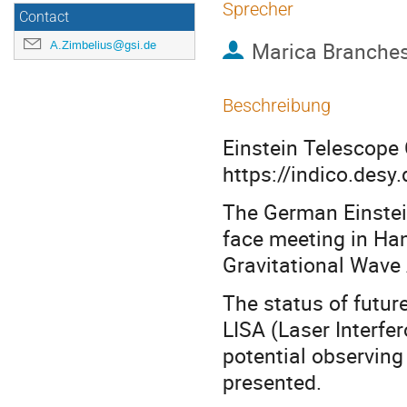
Sprecher
Contact
Marica Branches
A.Zimbelius@gsi.de
Beschreibung
Einstein Telescop
https://indico.des
The German Einstein
face meeting in Han
Gravitational Wave
The status of futur
LISA (Laser Interf
potential observing
presented.