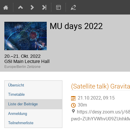
MU days 2022
20.–21. Okt. 2022
GSI Main Lecture Hall
Europe/Berlin Zeitzone
Veranstaltungsmenü
(Satellite talk) Grav
Übersicht
Timetable
21.10.2022, 09:15
Liste der Beiträge
30m
https://desy.zoom.us/j/
Anmeldung
pwd=ZUhYVWhvU09ZUnh
Teilnehmerliste