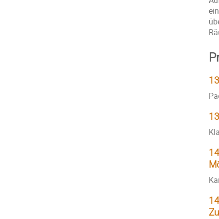
Au
ei
üb
Rä
P
13
Pa
13
Kl
14
Mö
Ka
14
Zu