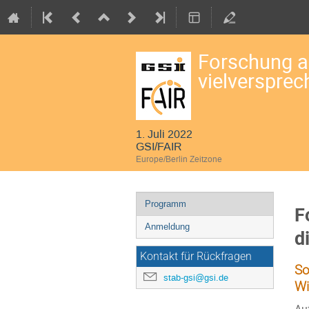
Forschung an
vielverspre
1. Juli 2022
GSI/FAIR
Europe/Berlin Zeitzone
Veranstaltungsmenü
Programm
F
Anmeldung
d
Kontakt für Rückfragen
So
stab-gsi@gsi.de
Wi