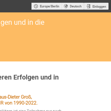
Europe/Berlin
Deutsch
Einloggen
gen und in die
ren Erfolgen und in
us-Dieter Groß,
AIR von 1990-2022.