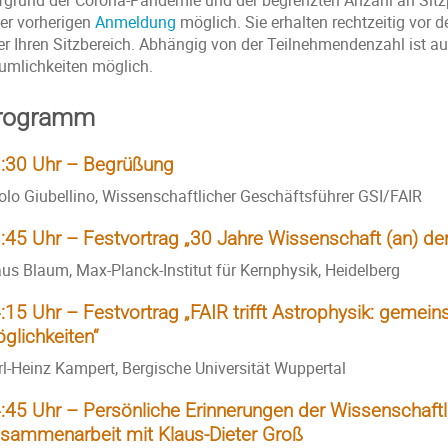
fgrund der Corona-Pandemie und der begrenzten Anzahl an Sitzp
ner vorherigen
Anmeldung
möglich. Sie erhalten rechtzeitig vor 
er Ihren Sitzbereich. Abhängig von der Teilnehmendenzahl ist a
umlichkeiten möglich.
rogramm
:30 Uhr – Begrüßung
olo Giubellino, Wissenschaftlicher Geschäftsführer GSI/FAIR
:45 Uhr – Festvortrag „30 Jahre Wissenschaft (an) der
aus Blaum, Max-Planck-Institut für Kernphysik, Heidelberg
:15 Uhr – Festvortrag „FAIR trifft Astrophysik: geme
glichkeiten
“
rl-Heinz Kampert, Bergische Universität Wuppertal
:45 Uhr – Persönliche Erinnerungen der Wissenschaftl
sammenarbeit mit Klaus-Dieter Groß