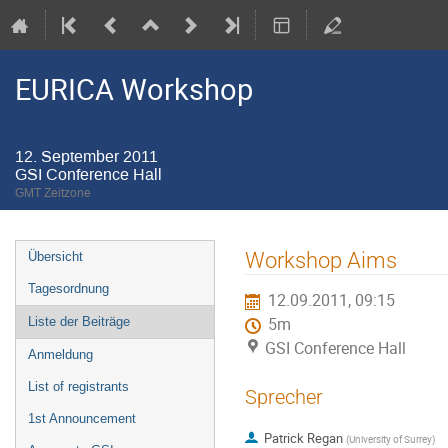
EURICA Workshop
12. September 2011
GSI Conference Hall
GMT Zeitzone
Veranstaltungsmenü
Workshop Aims
Übersicht
Tagesordnung
12.09.2011, 09:15
Liste der Beiträge
5m
GSI Conference Hall
Anmeldung
List of registrants
Sprecher
1st Announcement
Patrick Regan
(
University of Surrey
)