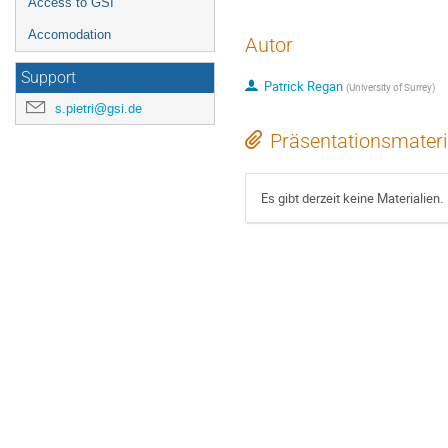
Access to GSI
Accomodation
Autor
Support
Patrick Regan
(
University of Surrey
)
s.pietri@gsi.de
Präsentationsmateri
Es gibt derzeit keine Materialien.