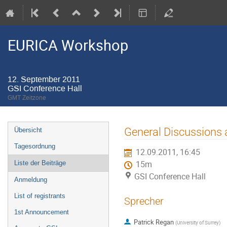
EURICA Workshop
12. September 2011
GSI Conference Hall
GMT Zeitzone
Veranstaltungsmenü
General Discussions 
Übersicht
Tagesordnung
12.09.2011, 16:45
Liste der Beiträge
15m
GSI Conference Hall
Anmeldung
List of registrants
Sprecher
1st Announcement
Patrick Regan
(
University of Surrey
)