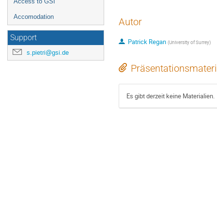
Access to GSI
Accomodation
Autor
Support
Patrick Regan
(
University of Surrey
)
s.pietri@gsi.de
Präsentationsmateri
Es gibt derzeit keine Materialien.