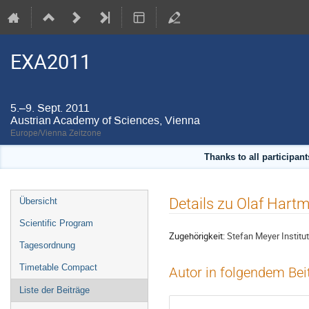
EXA2011
5.–9. Sept. 2011
Austrian Academy of Sciences, Vienna
Europe/Vienna Zeitzone
Thanks to all participan
Veranstaltungsmenü
Details zu Olaf Hart
Übersicht
Scientific Program
Zugehörigkeit:
Stefan Meyer Institu
Tagesordnung
Timetable Compact
Autor in folgendem Bei
Liste der Beiträge