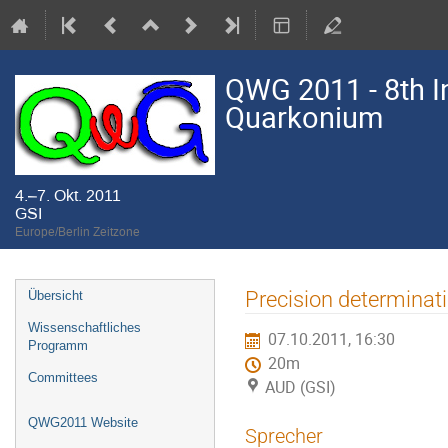
QWG 2011 - 8th I
Quarkonium
4.–7. Okt. 2011
GSI
Europe/Berlin Zeitzone
Veranstaltungsmenü
Precision determinat
Übersicht
Wissenschaftliches
07.10.2011, 16:30
Programm
20m
Committees
AUD (GSI)
QWG2011 Website
Sprecher