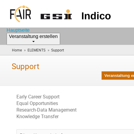
Hauptseite
Veranstaltung erstellen
»
»
Home
ELEMENTS
Support
(Sie
sind
hier)
Support
Veranstaltung er
Early Career Support
Equal Opportunities
Research-Data Management
Knowledge Transfer