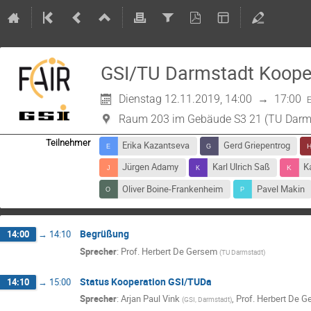
GSI/TU Darmstadt Kooper
Dienstag 12.11.2019, 14:00
→
17:00
Raum 203 im Gebäude S3 21 (TU Darm
Teilnehmer
Erika Kazantseva
Gerd Griepentrog
Jürgen Adamy
Karl Ulrich Saß
K
Oliver Boine-Frankenheim
Pavel Makin
Begrüßung
14:00
→
14:10
Sprecher
:
Prof.
Herbert De Gersem
(
TU Darmstadt
)
Status Kooperation GSI/TUDa
14:10
→
15:00
Sprecher
:
Arjan Paul Vink
,
Prof.
Herbert De G
(
GSI, Darmstadt
)