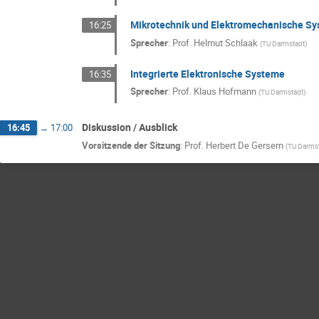
Mikrotechnik und Elektromechanische S
16:25
Sprecher
:
Prof.
Helmut Schlaak
(
TU Darmstadt
)
Integrierte Elektronische Systeme
16:35
Sprecher
:
Prof.
Klaus Hofmann
(
TU Darmstadt
)
Diskussion / Ausblick
16:45
→
17:00
Vorsitzende der Sitzung
:
Prof.
Herbert De Gersem
(
TU Darms