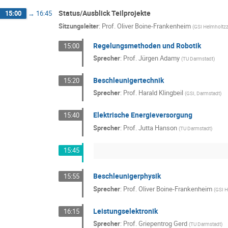
Status/Ausblick Teilprojekte
15:00
→
16:45
Sitzungsleiter
:
Prof.
Oliver Boine-Frankenheim
(
GSI Helmholtz
Regelungsmethoden und Robotik
15:00
Sprecher
:
Prof.
Jürgen Adamy
(
TU Darmstadt
)
Beschleunigertechnik
15:20
Sprecher
:
Prof.
Harald Klingbeil
(
GSI, Darmstadt
)
Elektrische Energieversorgung
15:40
Sprecher
:
Prof.
Jutta Hanson
(
TU Darmstadt
)
15:45
Beschleunigerphysik
15:55
Sprecher
:
Prof.
Oliver Boine-Frankenheim
(
GSI 
Leistungselektronik
16:15
Sprecher
:
Prof.
Griepentrog Gerd
(
TU Darmstadt
)