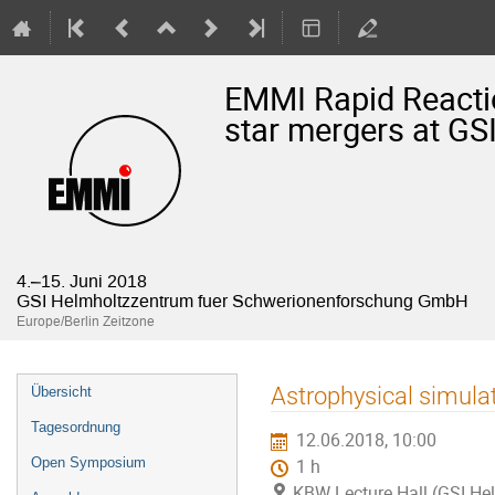
EMMI Rapid Reactio
star mergers at GS
4.–15. Juni 2018
GSI Helmholtzzentrum fuer Schwerionenforschung GmbH
Europe/Berlin Zeitzone
Veranstaltungsmenü
Astrophysical simula
Übersicht
Tagesordnung
12.06.2018, 10:00
Open Symposium
1 h
KBW Lecture Hall (GSI H