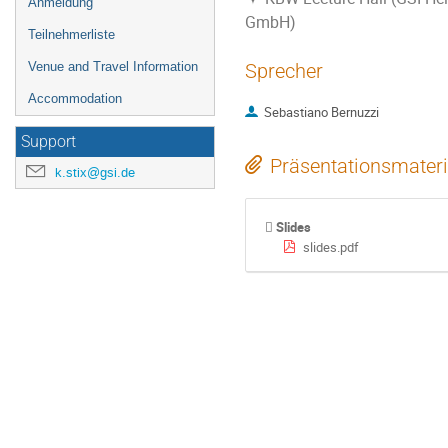
Anmeldung
GmbH)
Teilnehmerliste
Venue and Travel Information
Sprecher
Accommodation
Sebastiano Bernuzzi
Support
Präsentationsmateri
k.stix@gsi.de
Slides
slides.pdf