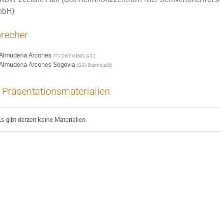
bH)
recher
Almudena Arcones
(
TU Darmstadt, GSI
)
Almudena Arcones Segovia
(
GSI, Darmstadt
)
Präsentationsmaterialien
Es gibt derzeit keine Materialien.