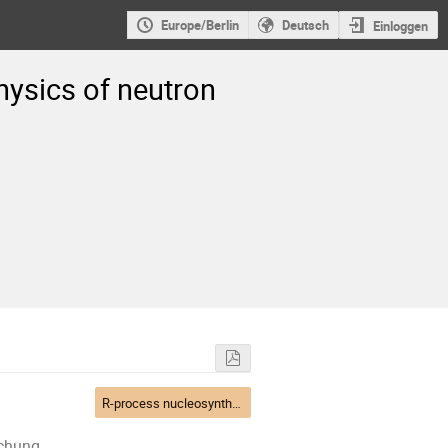
Europe/Berlin
Deutsch
Einloggen
hysics of neutron
R-process nucleosynthesis
schung