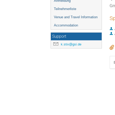
Anmeldung
Gm
Teilnehmerliste
Venue and Travel Information
Sp
Accommodation
Support
k.stix@gsi.de