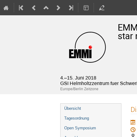
EMMI
star
4.–15. Juni 2018
GSI Helmholtzzentrum fuer Schwe
Europe/Berlin Zeitzone
Veranstaltungsmenü
Di
Übersicht
Tagesordnung
Open Symposium