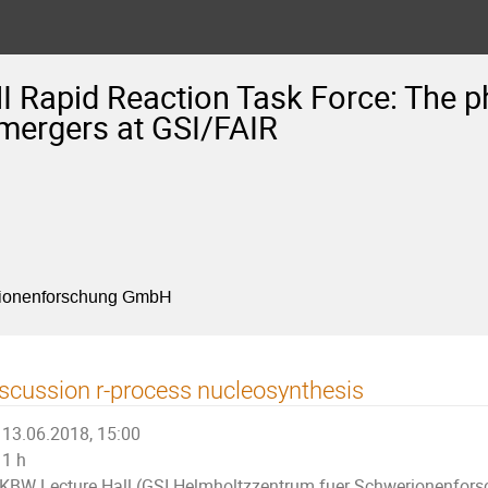
 Rapid Reaction Task Force: The p
 mergers at GSI/FAIR
rionenforschung GmbH
scussion r-process nucleosynthesis
13.06.2018, 15:00
1 h
KBW Lecture Hall (GSI Helmholtzzentrum fuer Schwerionenfor