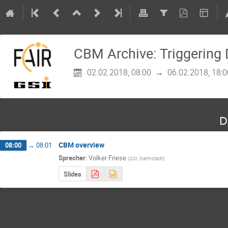
CBM Archive: Triggering D
02.02.2018, 08:00
→
06.02.2018, 18:0
D
CBM overview
08:00
→
08:01
Sprecher
:
Volker Friese
(
GSI, Darmstadt
)
Slides