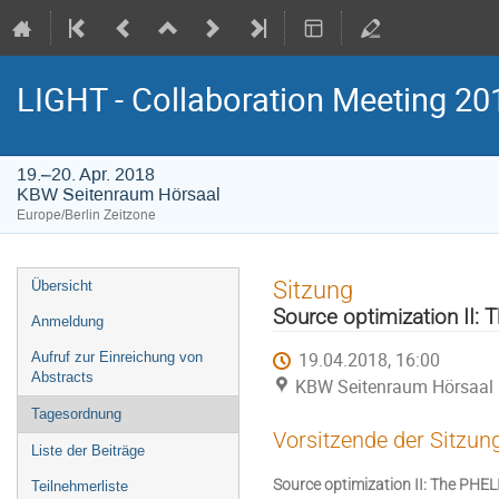
LIGHT - Collaboration Meeting 20
19.–20. Apr. 2018
KBW Seitenraum Hörsaal
Europe/Berlin Zeitzone
Veranstaltungsmenü
Sitzung
Übersicht
Source optimization II: 
Anmeldung
19.04.2018, 16:00
Aufruf zur Einreichung von
Abstracts
KBW Seitenraum Hörsaal
Tagesordnung
Vorsitzende der Sitzun
Liste der Beiträge
Source optimization II: The PHEL
Teilnehmerliste