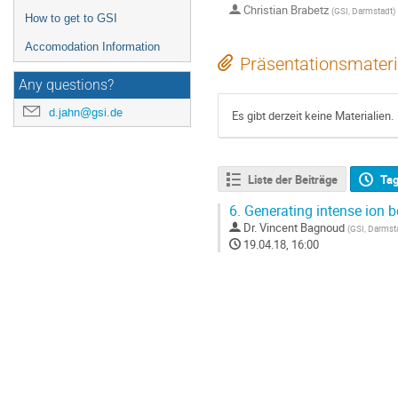
Christian Brabetz
(
GSI, Darmstadt
)
How to get to GSI
Accomodation Information
Präsentationsmateri
Any questions?
d.jahn@gsi.de
Es gibt derzeit keine Materialien.
Liste der Beiträge
Ta
6.
Generating intense ion 
Dr.
Vincent Bagnoud
(
GSI, Darmst
19.04.18, 16:00