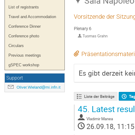
Sala Napoleon
List of registrants
Vorsitzende der Sitzun
Travel and Accommodation
Conference Dinner
Plenary 6
Tuomas Grahn
Conference photo
Circulars
Präsentationsmateri
Previous meetings
gSPEC workshop
Es gibt derzeit ke
Support
Oliver.Wieland@mi.infn.it
Liste der Beiträge
Ta
45.
Latest resu
Vladimir Manea
26.09.18, 11:15