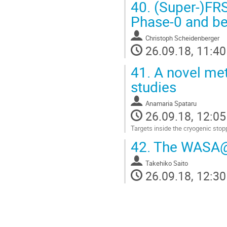
40.
(Super-)FRS
Phase-0 and b
Christoph Scheidenberger
26.09.18, 11:40
41.
A novel met
studies
Anamaria Spataru
26.09.18, 12:05
Targets inside the cryogenic stop
Go
42.
The WASA@F
to
contribution
Takehiko Saito
page
26.09.18, 12:30