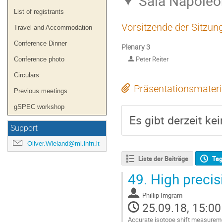
Sala Napoleon
List of registrants
Vorsitzende der Sitzun
Travel and Accommodation
Conference Dinner
Plenary 3
Peter Reiter
Conference photo
Circulars
Präsentationsmateri
Previous meetings
gSPEC workshop
Es gibt derzeit ke
Support
Oliver.Wieland@mi.infn.it
Liste der Beiträge
Ta
49.
High precisi
Phillip Imgram
25.09.18, 15:00
Accurate isotope shift measureme