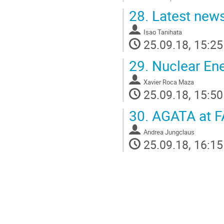
Go
28.
Latest news
to
contribution
Isao Tanihata
page
25.09.18, 15:25
29.
Nuclear Ene
Xavier Roca Maza
25.09.18, 15:50
30.
AGATA at F
Andrea Jungclaus
25.09.18, 16:15