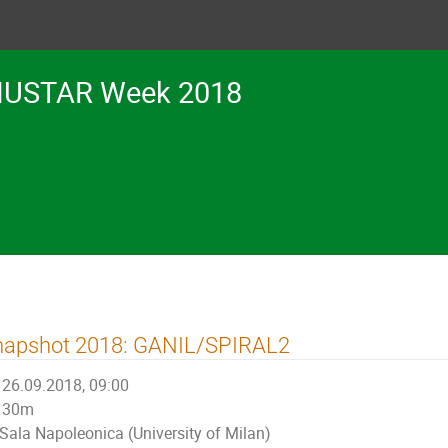
USTAR Week 2018
napshot 2018: GANIL/SPIRAL2
26.09.2018, 09:00
30m
Sala Napoleonica (University of Milan)