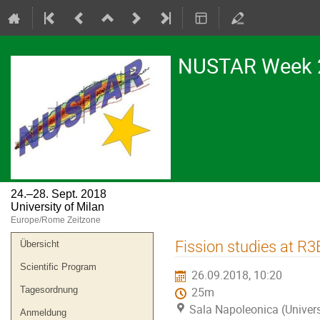
NUSTAR Week 
24.–28. Sept. 2018
University of Milan
Europe/Rome Zeitzone
Veranstaltungsmenü
Fission studies at R3
Übersicht
Scientific Program
26.09.2018, 10:20
Tagesordnung
25m
Sala Napoleonica (Univers
Anmeldung