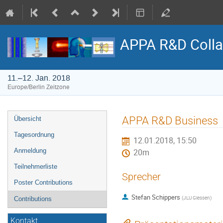
APPA R&D Colla
11.–12. Jan. 2018
Europe/Berlin Zeitzone
Veranstaltungsmenü
APPA R&D Business
Übersicht
Tagesordnung
12.01.2018, 15:50
Anmeldung
20m
Teilnehmerliste
Sprecher
Poster Contributions
Stefan Schippers
(
JLU Giessen
)
Contributions
Kontakt