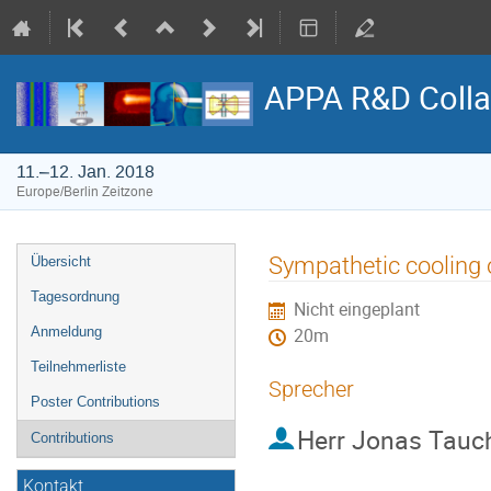
APPA R&D Colla
11.–12. Jan. 2018
Europe/Berlin Zeitzone
Veranstaltungsmenü
Sympathetic cooling 
Übersicht
Tagesordnung
Nicht eingeplant
Anmeldung
20m
Teilnehmerliste
Sprecher
Poster Contributions
Herr
Jonas Tauc
Contributions
Kontakt