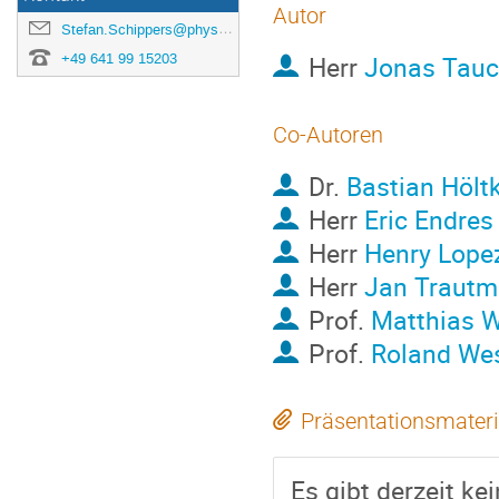
Autor
Stefan.Schippers@physik.uni-giessen.de
+49 641 99 15203
Herr
Jonas Tau
Co-Autoren
Dr.
Bastian Hölt
Herr
Eric Endres
Herr
Henry Lope
Herr
Jan Traut
Prof.
Matthias W
Prof.
Roland Wes
Präsentationsmateri
Es gibt derzeit ke