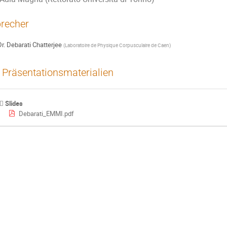
recher
r.
Debarati Chatterjee
(
Laboratoire de Physique Corpusculaire de Caen
)
Präsentationsmaterialien
Slides
Debarati_EMMI.pdf