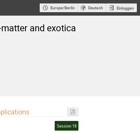
Europe/Berlin
Deutsch
Einloggen
-matter and exotica
plications
Session 18