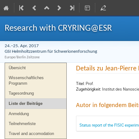
Research with CRYRING@ESR
24.–25. Apr. 2017
GSI Helmholtzzentrum für Schwerionenforschung
Europe/Berlin Zeitzone
Veranstaltungsmenü
Details zu Jean-Pierre
Übersicht
Wissenschaftliches
Titel:
Prof.
Programm
Zugehörigkeit:
Institut des Nanosci
Tagesordnung
Liste der Beiträge
Autor in folgendem Beit
Anmeldung
Teilnehmerliste
Status report of the FISIC experi
Travel and accomodation