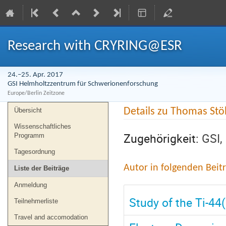
Research with CRYRING@ESR
24.–25. Apr. 2017
GSI Helmholtzzentrum für Schwerionenforschung
Europe/Berlin Zeitzone
Veranstaltungsmenü
Details zu Thomas Stö
Übersicht
Wissenschaftliches
Zugehörigkeit:
GSI,
Programm
Tagesordnung
Autor in folgenden Beit
Liste der Beiträge
Anmeldung
Study of the Ti-44
Teilnehmerliste
Travel and accomodation