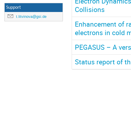
Electron Dynamics 
Collisions
Support
t.litvinova@gsi.de
Enhancement of ra
electrons in cold
PEGASUS – A versat
Status report of t